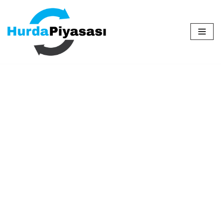
İçeriğe
geç