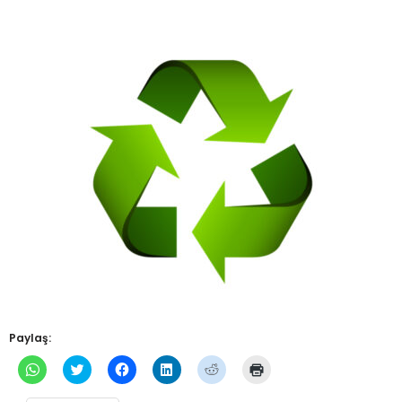
Paylaş:
WhatsApp'ta
Twitter
Facebook'ta
Linkedln
Reddit
Yazdırmak
paylaşmak
üzerinde
paylaşmak
üzerinden
üzerinde
için
için
paylaşmak
için
paylaşmak
paylaşmak
tıklayın
tıklayın
için
tıklayın
için
için
(Yeni