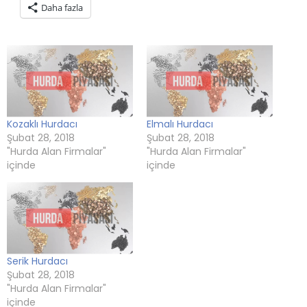
Daha fazla
(Yeni
tıklayın
(Yeni
tıklayın
tıklayın
pencerede
pencerede
(Yeni
pencerede
(Yeni
(Yeni
açılır)
açılır)
pencerede
açılır)
pencerede
pencerede
açılır)
açılır)
açılır)
Kozaklı Hurdacı
Elmalı Hurdacı
Şubat 28, 2018
Şubat 28, 2018
"Hurda Alan Firmalar"
"Hurda Alan Firmalar"
içinde
içinde
Serik Hurdacı
Şubat 28, 2018
"Hurda Alan Firmalar"
içinde