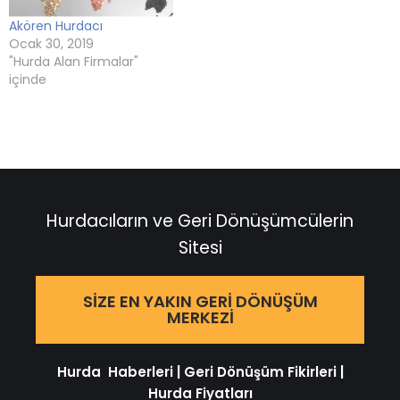
Akören Hurdacı
Ocak 30, 2019
"Hurda Alan Firmalar"
içinde
Hurdacıların ve Geri Dönüşümcülerin
Sitesi
SIZE EN YAKIN GERI DÖNÜŞÜM
MERKEZI
Hurda Haberleri
|
Geri Dönüşüm Fikirleri
|
Hurda Fiyatları