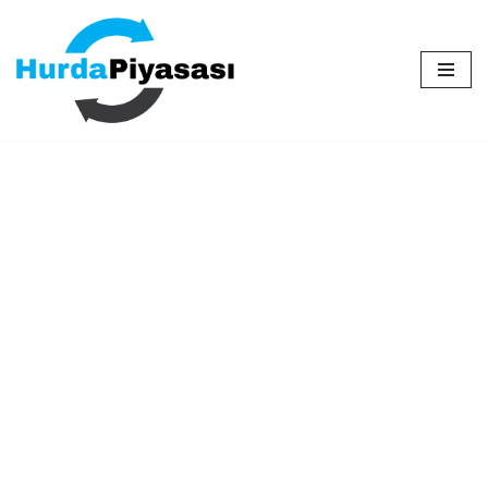
İçeriğe
geç