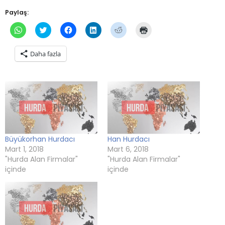
Paylaş:
WhatsApp'ta
Twitter
Facebook'ta
Linkedln
Reddit
Yazdırmak
paylaşmak
üzerinde
paylaşmak
üzerinden
üzerinde
için
için
paylaşmak
için
paylaşmak
paylaşmak
tıklayın
tıklayın
için
tıklayın
için
için
(Yeni
Daha fazla
(Yeni
tıklayın
(Yeni
tıklayın
tıklayın
pencerede
pencerede
(Yeni
pencerede
(Yeni
(Yeni
açılır)
açılır)
pencerede
açılır)
pencerede
pencerede
açılır)
açılır)
açılır)
Büyükorhan Hurdacı
Han Hurdacı
Mart 1, 2018
Mart 6, 2018
"Hurda Alan Firmalar"
"Hurda Alan Firmalar"
içinde
içinde