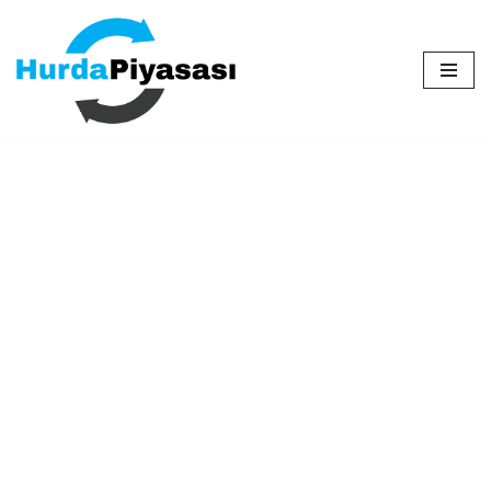
İçeriğe
geç