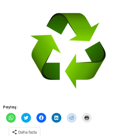
Paylaş:
WhatsApp'ta
Twitter
Facebook'ta
Linkedln
Reddit
Yazdırmak
paylaşmak
üzerinde
paylaşmak
üzerinden
üzerinde
için
için
paylaşmak
için
paylaşmak
paylaşmak
tıklayın
tıklayın
için
tıklayın
için
için
(Yeni
Daha fazla
(Yeni
tıklayın
(Yeni
tıklayın
tıklayın
pencerede