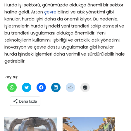
Hurda işi sektörü, günümüzde oldukça önemli bir sektör
haline geldi. Artan
çevre
bilinci ve atık yönetimi gibi
konular, hurda işini daha da önemli kılıyor. Bu nedenle,
işletmelerin hurda işindeki yeni trendleri takip etmesi ve
bu trendleri uygulaması oldukça önemlidir. Yeni
teknolojilerin kullanımı, işbirliği ve ortaklık, atık yönetimi,
inovasyon ve çevre dostu uygulamalar gibi konular,
hurda işindeki işlemleri daha verimli ve sürdürülebilir hale
getirebilir.
Paylaş:
W
T
F
L
R
Y
h
w
a
i
e
a
a
i
c
n
d
z
t
t
e
k
d
d
Daha fazla
s
t
b
e
i
ı
A
e
o
d
t
r
p
r
o
l
ü
m
p
ü
k
n
z
a
'
z
'
ü
e
k
t
e
t
z
r
i
a
r
a
e
i
ç
p
i
p
r
n
i