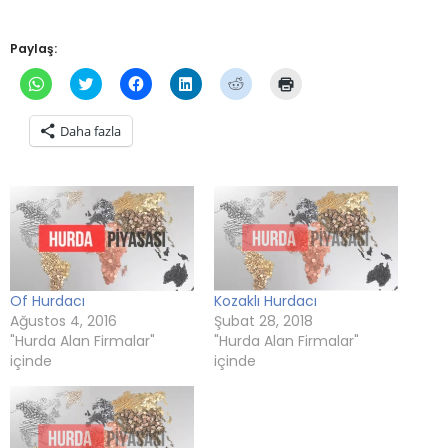
Paylaş:
WhatsApp'ta
Twitter
Facebook'ta
Linkedln
Reddit
Yazdırmak
paylaşmak
üzerinde
paylaşmak
üzerinden
üzerinde
için
için
paylaşmak
için
paylaşmak
paylaşmak
tıklayın
tıklayın
için
tıklayın
için
için
(Yeni
Daha fazla
(Yeni
tıklayın
(Yeni
tıklayın
tıklayın
pencerede
pencerede
(Yeni
pencerede
(Yeni
(Yeni
açılır)
açılır)
pencerede
açılır)
pencerede
pencerede
açılır)
açılır)
açılır)
Of Hurdacı
Kozaklı Hurdacı
Ağustos 4, 2016
Şubat 28, 2018
"Hurda Alan Firmalar"
"Hurda Alan Firmalar"
içinde
içinde