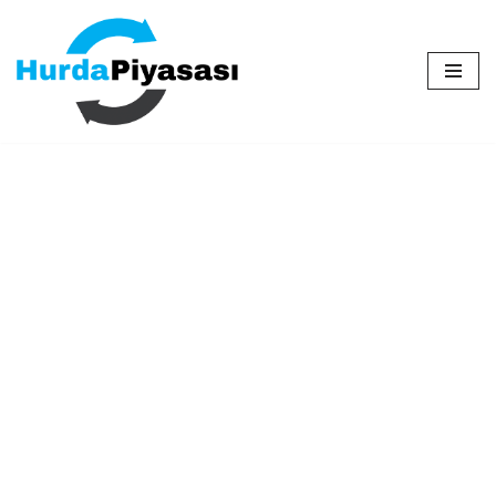
İçeriğe
geç