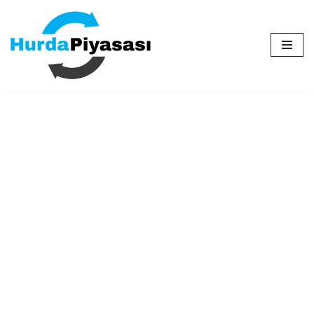
İçeriğe
geç