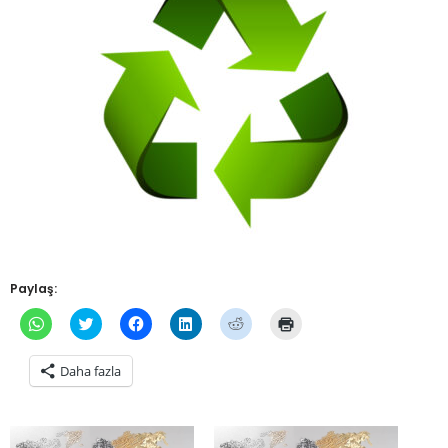
Paylaş:
WhatsApp'ta
Twitter
Facebook'ta
Linkedln
Reddit
Yazdırmak
paylaşmak
üzerinde
paylaşmak
üzerinden
üzerinde
için
için
paylaşmak
için
paylaşmak
paylaşmak
tıklayın
tıklayın
için
tıklayın
için
için
(Yeni
Daha fazla
(Yeni
tıklayın
(Yeni
tıklayın
tıklayın
pencerede
pencerede
(Yeni
pencerede
(Yeni
(Yeni
açılır)
açılır)
pencerede
açılır)
pencerede
pencerede
açılır)
açılır)
açılır)