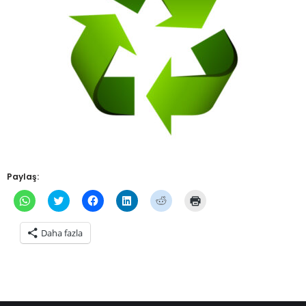
Paylaş:
WhatsApp'ta
Twitter
Facebook'ta
Linkedln
Reddit
Yazdırmak
paylaşmak
üzerinde
paylaşmak
üzerinden
üzerinde
için
için
paylaşmak
için
paylaşmak
paylaşmak
tıklayın
tıklayın
için
tıklayın
için
için
(Yeni
Daha fazla
(Yeni
tıklayın
(Yeni
tıklayın
tıklayın
pencerede
pencerede
(Yeni
pencerede
(Yeni
(Yeni
açılır)
açılır)
pencerede
açılır)
pencerede
pencerede
açılır)
açılır)
açılır)