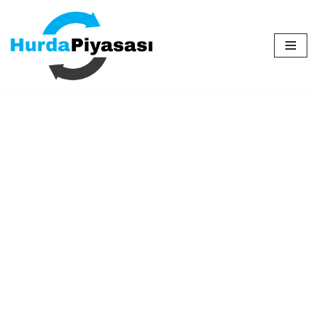
İçeriğe
geç