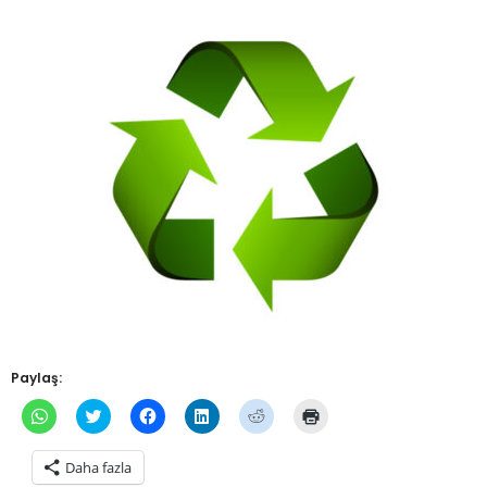
Paylaş:
WhatsApp'ta
Twitter
Facebook'ta
Linkedln
Reddit
Yazdırmak
paylaşmak
üzerinde
paylaşmak
üzerinden
üzerinde
için
için
paylaşmak
için
paylaşmak
paylaşmak
tıklayın
tıklayın
için
tıklayın
için
için
(Yeni
Daha fazla
(Yeni
tıklayın
(Yeni
tıklayın
tıklayın
pencerede
pencerede
(Yeni
pencerede
(Yeni
(Yeni
açılır)