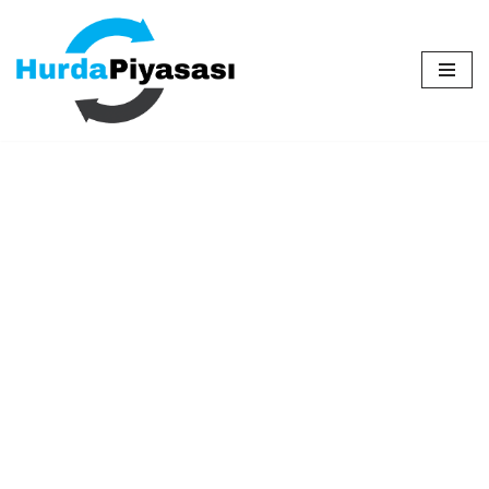
İçeriğe
geç