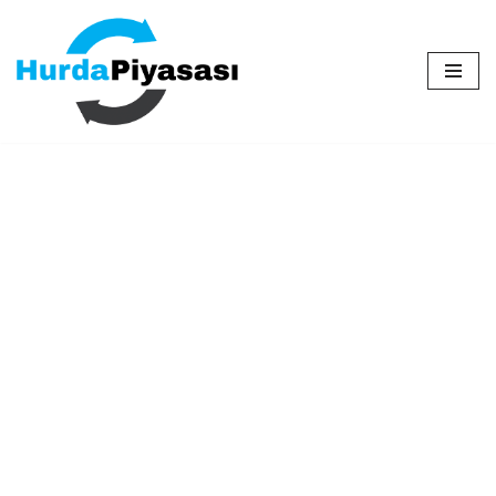
İçeriğe
geç