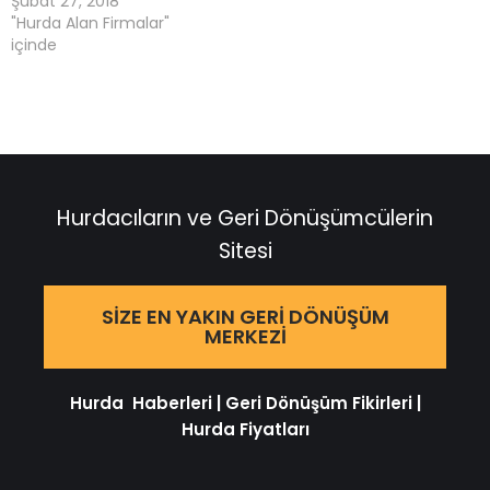
Şubat 27, 2018
"Hurda Alan Firmalar"
içinde
Hurdacıların ve Geri Dönüşümcülerin
Sitesi
SIZE EN YAKIN GERI DÖNÜŞÜM
MERKEZI
Hurda Haberleri
|
Geri Dönüşüm Fikirleri
|
Hurda Fiyatları