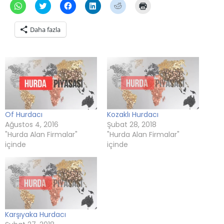
WhatsApp'ta
Twitter
Facebook'ta
Linkedln
Reddit
Yazdırmak
paylaşmak
üzerinde
paylaşmak
üzerinden
üzerinde
için
için
paylaşmak
için
paylaşmak
paylaşmak
tıklayın
tıklayın
için
tıklayın
için
için
(Yeni
Daha fazla
(Yeni
tıklayın
(Yeni
tıklayın
tıklayın
pencerede
pencerede
(Yeni
pencerede
(Yeni
(Yeni
açılır)
açılır)
pencerede
açılır)
pencerede
pencerede
açılır)
açılır)
açılır)
Of Hurdacı
Kozaklı Hurdacı
Ağustos 4, 2016
Şubat 28, 2018
"Hurda Alan Firmalar"
"Hurda Alan Firmalar"
içinde
içinde
Karşıyaka Hurdacı