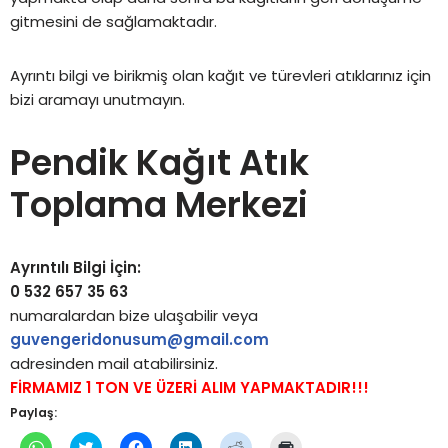
gitmesini de sağlamaktadır.
Ayrıntı bilgi ve birikmiş olan kağıt ve türevleri atıklarınız için
bizi aramayı unutmayın.
Pendik Kağıt Atık
Toplama Merkezi
Ayrıntılı Bilgi İçin:
0 532 657 35 63
numaralardan bize ulaşabilir veya
guvengeridonusum@gmail.com
adresinden mail atabilirsiniz.
FİRMAMIZ 1 TON VE ÜZERİ ALIM YAPMAKTADIR!!!
Paylaş:
WhatsApp'ta
Twitter
Facebook'ta
Linkedln
Reddit
Yazdırmak