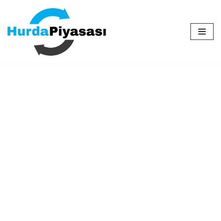
İçeriğe
geç