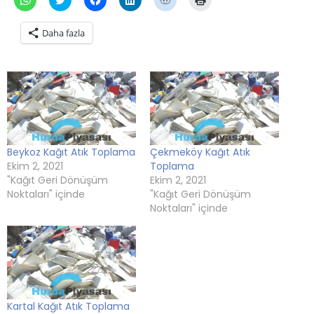
paylaşmak
üzerinde
paylaşmak
üzerinden
üzerinde
için
için
paylaşmak
için
paylaşmak
paylaşmak
tıklayın
tıklayın
için
tıklayın
için
için
(Yeni
Daha fazla
(Yeni
tıklayın
(Yeni
tıklayın
tıklayın
pencerede
pencerede
(Yeni
pencerede
(Yeni
(Yeni
açılır)
açılır)
pencerede
açılır)
pencerede
pencerede
açılır)
açılır)
açılır)
Beykoz Kağıt Atık Toplama
Çekmeköy Kağıt Atık
Ekim 2, 2021
Toplama
"Kağıt Geri Dönüşüm
Ekim 2, 2021
Noktaları" içinde
"Kağıt Geri Dönüşüm
Noktaları" içinde
Kartal Kağıt Atık Toplama