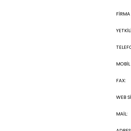
FİRMA
YETKİLİ
TELEF
MOBİL
FAX:
WEB Sİ
MAİL:
ADRES