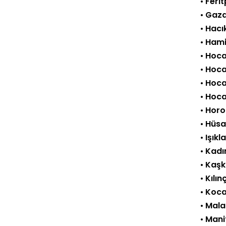
•
Feri
•
Gaza
•
Hacı
•
Hami
•
Hoca
•
Hoca
•
Hoca
•
Hoca
•
Horo
•
Hüsa
•
Işıkl
•
Kadı
•
Kaşk
•
Kılın
•
Koca
•
Mala
•
Mani