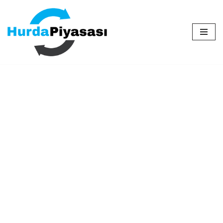
İçeriğe
geç