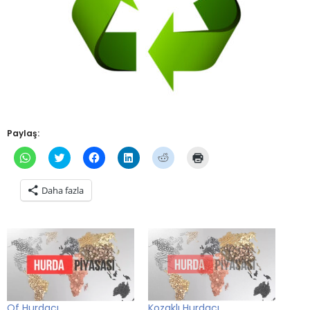
Paylaş:
WhatsApp'ta
Twitter
Facebook'ta
Linkedln
Reddit
Yazdırmak
paylaşmak
üzerinde
paylaşmak
üzerinden
üzerinde
için
için
paylaşmak
için
paylaşmak
paylaşmak
tıklayın
tıklayın
için
tıklayın
için
için
(Yeni
Daha fazla
(Yeni
tıklayın
(Yeni
tıklayın
tıklayın
pencerede
pencerede
(Yeni
pencerede
(Yeni
(Yeni
açılır)
açılır)
pencerede
açılır)
pencerede
pencerede
açılır)
açılır)
açılır)
Of Hurdacı
Kozaklı Hurdacı