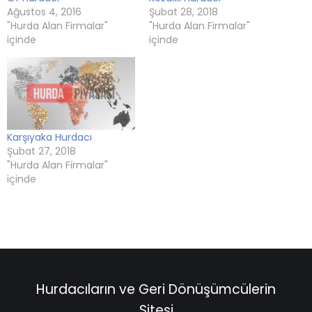
Ağustos 4, 2016
Şubat 28, 2018
"Hurda Alan Firmalar"
"Hurda Alan Firmalar"
içinde
içinde
Karşıyaka Hurdacı
Şubat 27, 2018
"Hurda Alan Firmalar"
içinde
Hurdacıların ve Geri Dönüşümcülerin
Sitesi