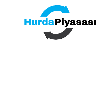
İçeriğe
geç