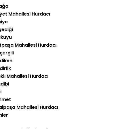
tağa
iyet Mahallesi Hurdacı
niye
gediği
likuyu
tpaşa Mahallesi Hurdacı
erçili
diken
irlik
klı Mahallesi Hurdacı
dibi
i
hmet
lpaşa Mahallesi Hurdacı
mler