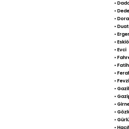
•
Dada
•
Dede
•
Dora
•
Duat
•
Erge
•
Eski
•
Evci
•
Fahr
•
Fati
•
Fera
•
Fevz
•
Gazi
•
Gazi
•
Girn
•
Gözl
•
Gürl
•
Hacı