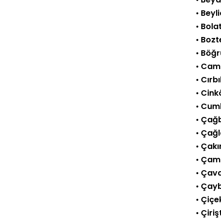
•
Beyl
•
Bolat
•
Bozt
•
Böğr
•
Cami
•
Cırbı
•
Cink
•
Cumh
•
Çağb
•
Çağl
•
Çakır
•
Çam
•
Çavd
•
Çay
•
Çiçek
•
Çiri