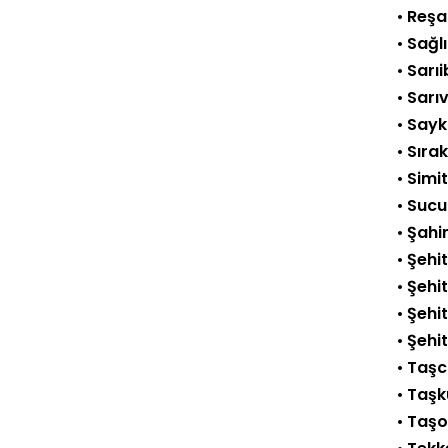
•
Reşa
•
Sağlı
•
Sarıi
•
Sarıv
•
Sayk
•
Sıra
•
Simit
•
Sucu
•
Şahi
•
Şehi
•
Şehi
•
Şehit
•
Şehi
•
Taşcı
•
Taşk
•
Taşo