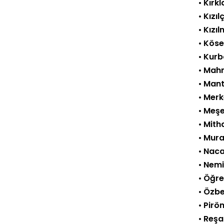
•
Kırkl
•
Kızıl
•
Kızı
•
Kösel
•
Kurb
•
Mah
•
Man
•
Merk
•
Meşe
•
Mith
•
Murat
•
Naca
•
Nemi
•
Öğre
•
Özb
•
Piröm
•
Reşa