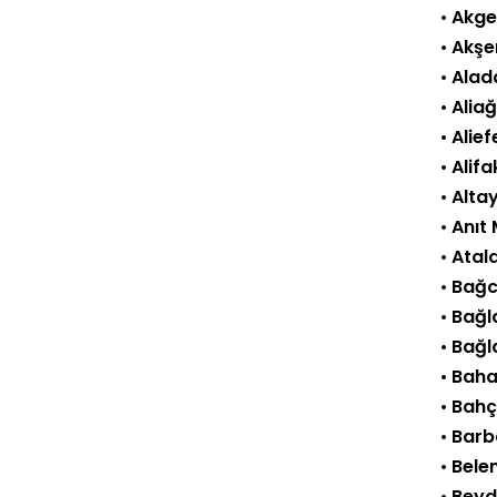
•
Akge
•
Akşe
•
Alad
•
Alia
•
Alie
•
Alifa
•
Altay
•
Anıt
•
Atal
•
Bağc
•
Bağl
•
Bağl
•
Bahar
•
Bahç
•
Barb
•
Bele
•
Beyd