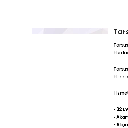
Tar
Tarsus
Hurda
Tarsus
Her ne
Hizmet
•
82 Ev
•
Akar
•
Akça