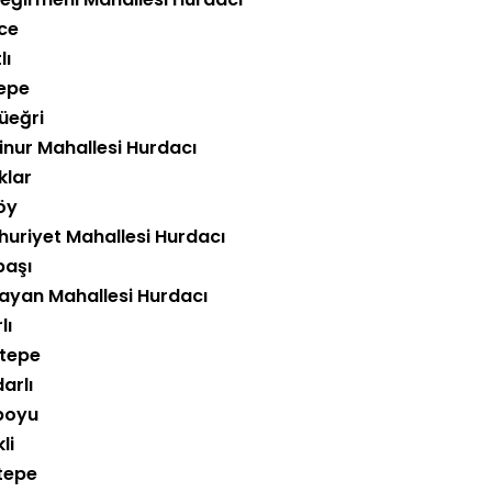
ice
lı
epe
üeğri
nur Mahallesi Hurdacı
klar
öy
uriyet Mahallesi Hurdacı
aşı
ayan Mahallesi Hurdacı
lı
tepe
arlı
boyu
li
ştepe