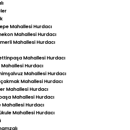
lı
ler
k
epe Mahallesi Hurdacı
nekon Mahallesi Hurdacı
ömerli Mahallesi Hurdacı
ettinpaşa Mahallesi Hurdacı
h Mahallesi Hurdacı
himşalvuz Mahallesi Hurdacı
içakmak Mahallesi Hurdacı
ler Mahallesi Hurdacı
paşa Mahallesi Hurdacı
e Mahallesi Hurdacı
ükule Mahallesi Hurdacı
ü
hamzalı