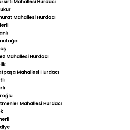
arsırtı Mahallesi Hurdacı
çukur
lmurat Mahallesi Hurdacı
erli
anlı
mutağa
taş
ez Mahallesi Hurdacı
lik
atpaşa Mahallesi Hurdacı
lı
rlı
roğlu
tmenler Mahallesi Hurdacı
ek
erli
diye