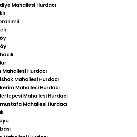
diye Mahallesi Hurdacı
klı
brahimli
eli
öy
köy
hacılı
lar
n Mahallesi Hurdacı
tishak Mahallesi Hurdacı
tkerim Mahallesi Hurdacı
lertepesi Mahallesi Hurdacı
tmustafa Mahallesi Hurdacı
lı
uyu
bası