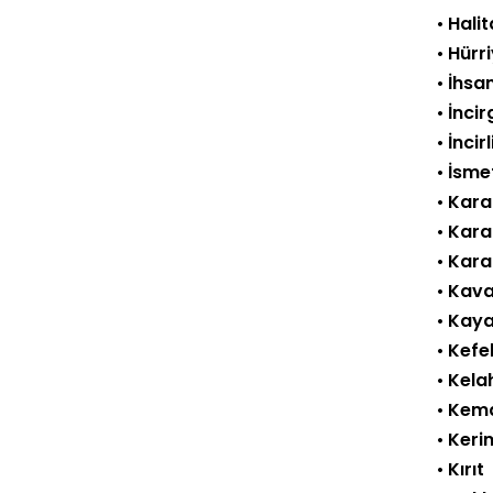
•
Hali
•
Hürr
•
İhsa
•
İncir
•
İncir
•
İsme
•
Karaç
•
Kara
•
Karad
•
Kava
•
Kaya
•
Kefel
•
Kela
•
Kema
•
Keri
•
Kırıt