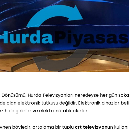
ri Dönüşümü
,
Hurda Televizyonları neredeyse her gün sok
 olan elektronik tutkusu değildir. Elektronik cihazlar belir
z hale gelirler ve elektronik atık olurlar.
ynen böyledir, ortalama bir tüplü
crt televizyon
un kullan