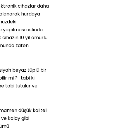
ektronik cihazlar daha
ızalanarak hurdaya
ümüzdeki
e yapılması aslında
k cihazın 10 yıl ömürlü
sonunda zaten
siyah beyaz tüplü bir
ir mi ? , tabi ki
e tabi tutulur ve
amamen düşük kaliteli
 ve kalay gibi
şümü