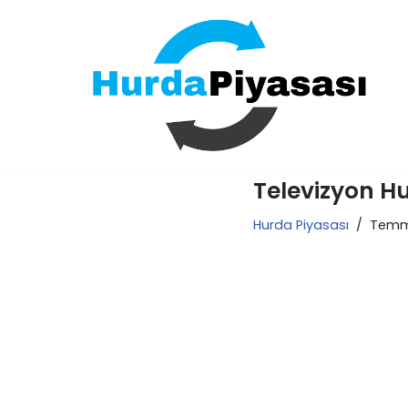
İçeriğe
geç
Televizyon H
Hurda Piyasası
Temmu