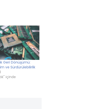
tık Geri Dönüşümü:
tim ve Sürdürülebilirlik
3
tık" içinde