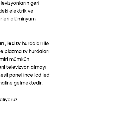
levizyonların geri
eki elektrik ve
erleri alüminyum
ı ,
led tv
hurdaları ile
e plazma tv hurdaları
 tamiri mümkün
ni televizyon almayı
sil panel ince lcd led
haline gelmektedir.
alıyoruz.