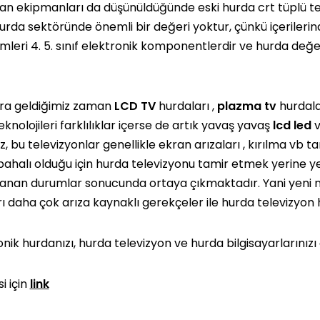
lan ekipmanları da düşünüldüğünde eski hurda crt tüplü te
rda sektöründe önemli bir değeri yoktur, çünkü içerilerind
emleri 4. 5. sınıf elektronik komponentlerdir ve hurda değ
lara geldiğimiz zaman
LCD TV
hurdaları ,
plazma tv
hurdalar
eknolojileri farklılıklar içerse de artık yavaş yavaş
lcd led
v
z, bu televizyonlar genellikle ekran arızaları , kırılma vb
ahalı olduğu için hurda televizyonu tamir etmek yerine ye
lanan durumlar sonucunda ortaya çıkmaktadır. Yani yeni ne
ı daha çok arıza kaynaklı gerekçeler ile hurda televizyon 
onik hurdanızı, hurda televizyon ve hurda bilgisayarlarınızı 
i için
link