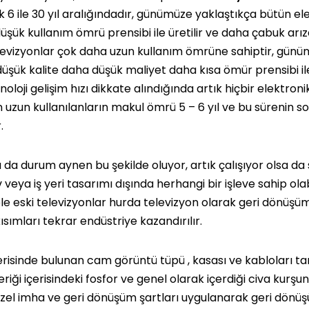
 6 ile 30 yıl aralığındadır, günümüze yaklaştıkça bütün el
düşük kullanım ömrü prensibi ile üretilir ve daha çabuk ar
televizyonlar çok daha uzun kullanım ömrüne sahiptir, gün
düşük kalite daha düşük maliyet daha kısa ömür prensibi il
noloji gelişim hızı dikkate alındığında artık hiçbir elektroni
 uzun kullanılanların makul ömrü 5 – 6 yıl ve bu sürenin 
.
da durum aynen bu şekilde oluyor, artık çalışıyor olsa da 
 veya iş yeri tasarımı dışında herhangi bir işleve sahip olabil
le eski televizyonlar hurda televizyon olarak geri dönüşüm
kısımları tekrar endüstriye kazandırılır.
çerisinde bulunan cam görüntü tüpü , kasası ve kabloları t
iği içerisindeki fosfor ve genel olarak içerdiği civa kurşun
el imha ve geri dönüşüm şartları uygulanarak geri dönü