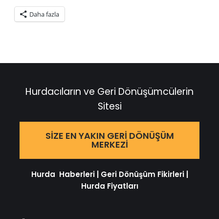
için
paylaşmak
için
paylaşmak
paylaşmak
tıklayın
tıklayın
için
tıklayın
için
için
(Yeni
Daha fazla
(Yeni
tıklayın
(Yeni
tıklayın
tıklayın
pencerede
pencerede
(Yeni
pencerede
(Yeni
(Yeni
açılır)
açılır)
pencerede
açılır)
pencerede
pencerede
açılır)
açılır)
açılır)
Hurdacıların ve Geri Dönüşümcülerin
Sitesi
SIZE EN YAKIN GERI DÖNÜŞÜM
MERKEZI
Hurda Haberleri
|
Geri Dönüşüm Fikirleri
|
Hurda Fiyatları