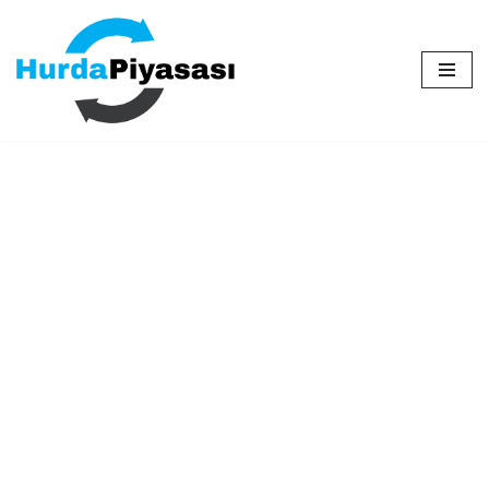
İçeriğe
geç