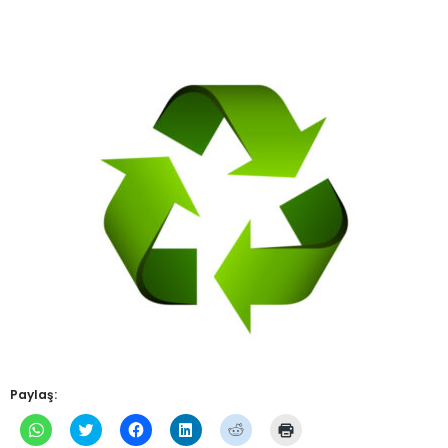
Paylaş:
WhatsApp'ta
Twitter
Facebook'ta
Linkedln
Reddit
Yazdırmak
paylaşmak
üzerinde
paylaşmak
üzerinden
üzerinde
için