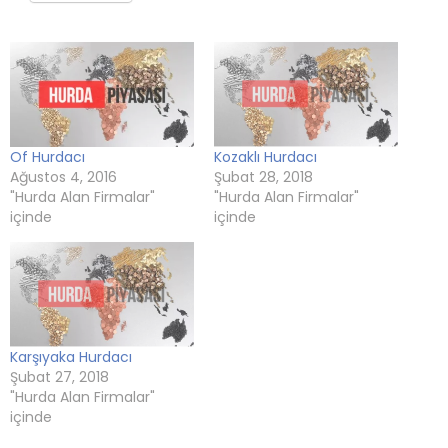
pencerede
(Yeni
pencerede
(Yeni
(Yeni
açılır)
açılır)
pencerede
açılır)
pencerede
pencerede
açılır)
açılır)
açılır)
Of Hurdacı
Kozaklı Hurdacı
Ağustos 4, 2016
Şubat 28, 2018
"Hurda Alan Firmalar"
"Hurda Alan Firmalar"
içinde
içinde
Karşıyaka Hurdacı
Şubat 27, 2018
"Hurda Alan Firmalar"
içinde