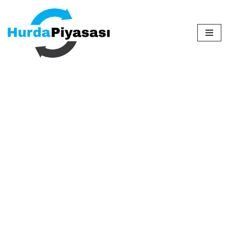
İçeriğe
geç