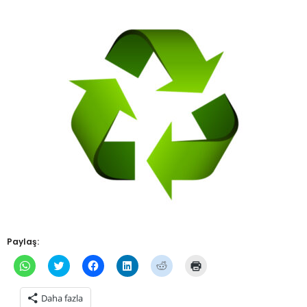
Paylaş:
WhatsApp'ta
Twitter
Facebook'ta
Linkedln
Reddit
Yazdırmak
paylaşmak
üzerinde
paylaşmak
üzerinden
üzerinde
için
için
paylaşmak
için
paylaşmak
paylaşmak
tıklayın
tıklayın
için
tıklayın
için
için
(Yeni
Daha fazla
(Yeni
tıklayın
(Yeni
tıklayın
tıklayın
pencerede