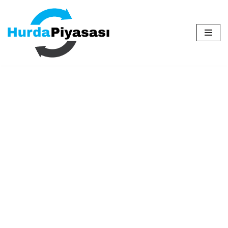
İçeriğe
geç