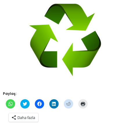
Paylaş:
WhatsApp'ta
Twitter
Facebook'ta
Linkedln
Reddit
Yazdırmak
paylaşmak
üzerinde
paylaşmak
üzerinden
üzerinde
için
için
paylaşmak
için
paylaşmak
paylaşmak
tıklayın
tıklayın
için
tıklayın
için
için
(Yeni
Daha fazla
(Yeni
tıklayın
(Yeni
tıklayın
tıklayın
pencerede
pencerede
(Yeni
pencerede
(Yeni
(Yeni
açılır)
açılır)
pencerede
açılır)
pencerede
pencerede
açılır)
açılır)
açılır)