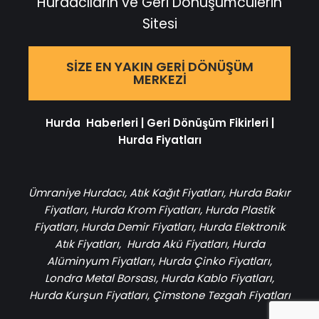
Hurdacıların ve Geri Dönüşümcülerin
Sitesi
SIZE EN YAKIN GERI DÖNÜŞÜM
MERKEZI
Hurda Haberleri
|
Geri Dönüşüm Fikirleri
|
Hurda Fiyatları
Ümraniye Hurdacı
,
Atık Kağıt Fiyatları
,
Hurda Bakır
Fiyatları
,
Hurda Krom Fiyatları
,
Hurda Plastik
Fiyatları
,
Hurda Demir Fiyatları
,
Hurda Elektronik
Atık Fiyatları
,
Hurda Akü Fiyatları
,
Hurda
Alüminyum Fiyatları
,
Hurda Çinko Fiyatları
,
Londra Metal Borsası
,
Hurda Kablo Fiyatları
,
Hurda Kurşun Fiyatları
,
Çimstone Tezgah Fiyatları