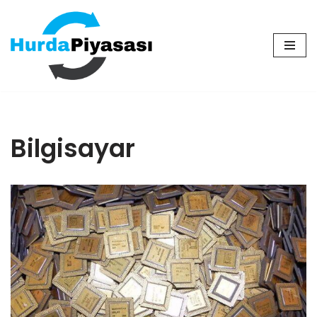
İçeriğe
geç
Bilgisayar