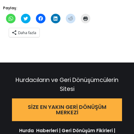
Paylaş:
WhatsApp'ta
Twitter
Facebook'ta
Linkedln
Reddit
Yazdırmak
paylaşmak
üzerinde
paylaşmak
üzerinden
üzerinde
için
için
paylaşmak
için
paylaşmak
paylaşmak
tıklayın
tıklayın
için
tıklayın
için
için
(Yeni
Daha fazla
(Yeni
tıklayın
(Yeni
tıklayın
tıklayın
pencerede
pencerede
(Yeni
pencerede
(Yeni
(Yeni
açılır)
açılır)
pencerede
açılır)
pencerede
pencerede
açılır)
açılır)
açılır)
Hurdacıların ve Geri Dönüşümcülerin
Sitesi
SIZE EN YAKIN GERI DÖNÜŞÜM
MERKEZI
Hurda Haberleri
|
Geri Dönüşüm Fikirleri
|