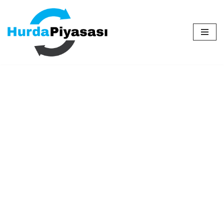
İçeriğe
geç